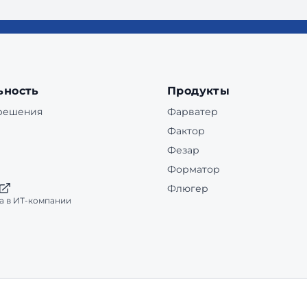
ьность
Продукты
 решения
Фарватер
Фактор
Фезар
Форматор
Флюгер
а в ИТ-компании