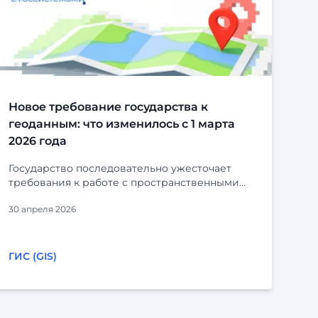
Новое требование государства к
геоданным: что изменилось с 1 марта
2026 года
Государство последовательно ужесточает
требования к работе с пространственными
данными. С 1 марта 2026 года вступили в силу
30 апреля 2026
очередные поправки в Федеральный закон №
431-ФЗ «О геодезии, картографии и
пространственных данных». Изменения
напрямую затрагивают всех, кто создаёт,
ГИС (GIS)
хранит или использует геопространственную
информацию. Один из ключевых пунктов
обновлённого закона касается состава и
форматов пространственных данных, которые