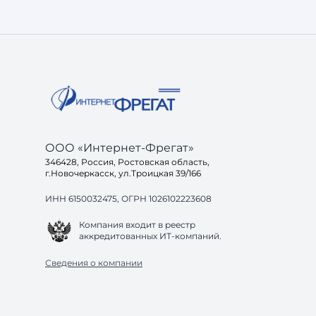
не показать ссылки, а дать пользователю
готовое решение. И здесь возникает вопрос: а
готов ли ваш са
ООО «Интернет-Фрегат»
346428, Россия, Ростовская область,
г.Новочеркасск, ул.Троицкая 39/166
ИНН 6150032475, ОГРН 1026102223608
Компания входит в реестр
аккредитованных ИТ-компаний.
Сведения о компании