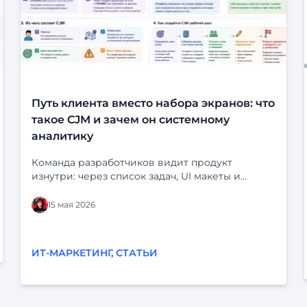
Путь клиента вместо набора экранов: что
такое CJM и зачем он системному
аналитику
Команда разработчиков видит продукт
изнутри: через список задач, UI макеты и
статусы в трекере. На экране всё выглядит
логично: кнопки на месте, статусы продуманы,
15 мая 2026
сценарий «срабатывает». Но у клиента перед
глазами нет ни бэклога, ни схемы системы. У
него есть своя жизнь, свои задачи и десятки
ИТ-МАРКЕТИНГ
,
СТАТЬИ
параллельных дел. Он может отвлечься,
испугаться, не понять, разозлиться — и уйти.
Когда продукт строится «от экранов»,
реальный опыт пользователей легко остаётся