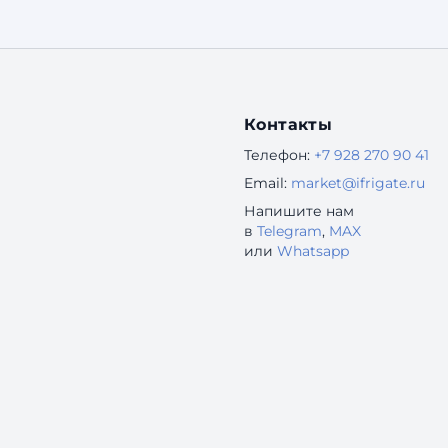
за кадром. Отсюда — знакомые проблемы: «По
логам всё хорошо, а люди всё равно не
доходят до конца». «Поддержка завалена
одинаковыми вопросами
Контакты
Телефон:
+7 928 270 90 41
Email:
market@ifrigate.ru
Напишите нам
в
Telegram
,
MAX
или
Whatsapp