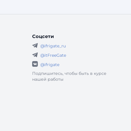
обязаны использовать государственные
органы и подведомственные им организации.
Но на практике требования распространяются
шире — на любые информационные системы,
кот
Соцсети
@ifrigate_ru
@itFreeGate
@ifrigate
Подпишитесь, чтобы быть в курсе
нашей работы