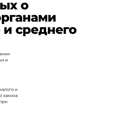
ых о
органами
 и среднего
вании
ых и
малого и
о закона
 при