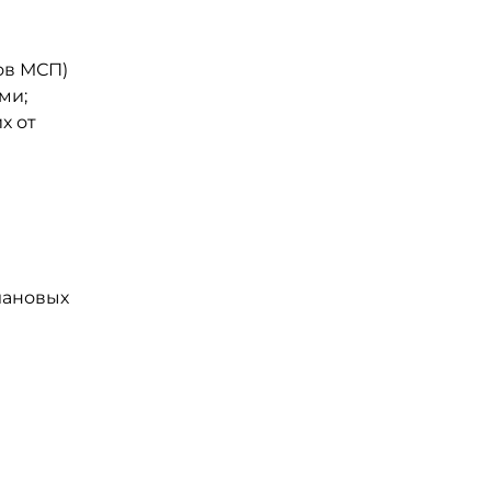
ов МСП)
ми;
х от
лановых