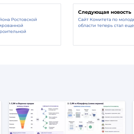
Следующая новость
йона Ростовской
Сайт Комитета по моло
зированной
области теперь стал ещ
троительной