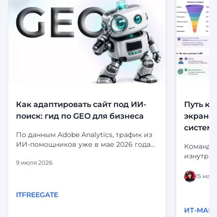
Как адаптировать сайт под ИИ-
Путь кл
поиск: гид по GEO для бизнеса
экранов
систем
По данным Adobe Analytics, трафик из
ИИ-помощников уже в мае 2026 года
Команда 
приносил на 53% больше выручки за
изнутри:
9 июля 2026
визит, чем органический поиск.
и статус
Посетители, приходящие из ChatGPT,
выглядит
15 мая 
Perplexity и Gemini, не просто заходят
статусы 
— они дольше остаются, глубже
ITFREEGATE
«срабаты
изучают сайт и чаще принимают
глазами 
ИТ-МАРК
решение о покупке. Но есть и
системы.