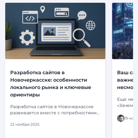
Разработка сайтов в
Ваш сай
Новочеркасске: особенности
важнее,
локального рынка и ключевые
несмотр
ориентиры
Еще неск
«Зачем м
Разработка сайтов в Новочеркасске
риториче
развивается вместе с потребностями
визитная
19 ноя
местного бизнеса. Компании уже
портфоли
22 ноября 2025
давно выходят за рамки обычных
погрузил
визиток и всё чаще заказывают
Instagram
комплексные решения: