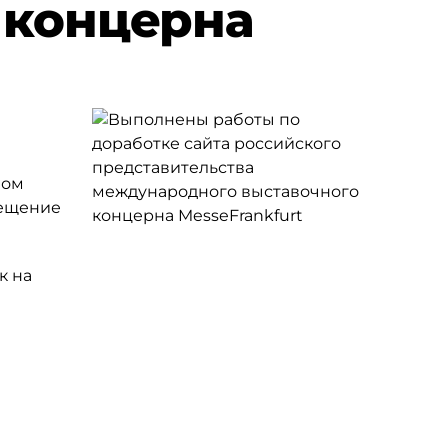
 концерна
вом
сещение
к на