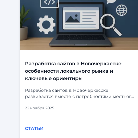
Разработка сайтов в Новочеркасске:
особенности локального рынка и
ключевые ориентиры
Разработка сайтов в Новочеркасске
развивается вместе с потребностями местного
бизнеса. Компании уже давно выходят за
22 ноября 2025
рамки обычных визиток и всё чаще заказывают
комплексные решения: корпоративные
порталы, CRM-интеграции, каталоги, сервисы
и внутренние системы. При этом у
СТАТЬИ
регионального рынка есть свои особенности,