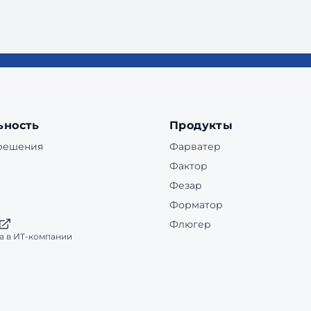
ьность
Продукты
 решения
Фарватер
Фактор
Фезар
Форматор
Флюгер
а в ИТ-компании