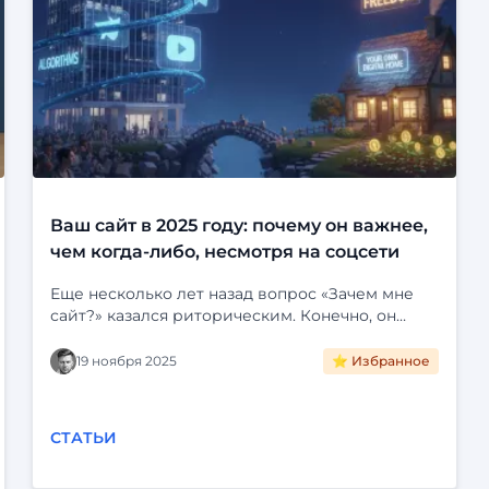
Ваш сайт в 2025 году: почему он важнее,
чем когда-либо, несмотря на соцсети
Еще несколько лет назад вопрос «Зачем мне
сайт?» казался риторическим. Конечно, он
нужен! Это визитная карточка, лицо компании,
портфолио специалиста. Но затем мир
19 ноября 2025
⭐ Избранное
погрузился в социальные сети. Instagram*,
Telegram, VK и YouTube стали для многих
единственной цифровой реальностью. Зачем
СТАТЬИ
создавать отдельный сайт, если можно завести
группу, красиво ее оформить, публиковать