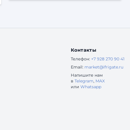
посты, общаться с клиентами и даже продавать
через встроенные магазины? Это удобно,
быстро и (часто) бесплатно. Кажется, что сайты
безнадежно устарели. Но это — опасное
заблуждение. В 2025 году наличие
собственного сайта — это ...
Контакты
Телефон:
+7 928 270 90 41
Email:
market@ifrigate.ru
Напишите нам
в
Telegram
,
MAX
или
Whatsapp