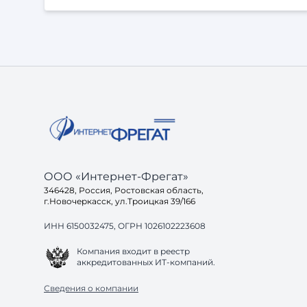
которые важно учитывать при выборе
исполнителя. Что важно для разработки сайта
Независимо от размера проекта, заказчики
чаще всего сталкиваются с одинаковыми
задачами: 1. Чёткая структура и внятные
требования. Без постановки задачи даже
хороший подрядчик будет работать вслепую. 2.
Ак
ООО «Интернет-Фрегат»
346428, Россия, Ростовская область,
г.Новочеркасск, ул.Троицкая 39/166
ИНН 6150032475, ОГРН 1026102223608
Компания входит в реестр
аккредитованных ИТ-компаний.
Сведения о компании