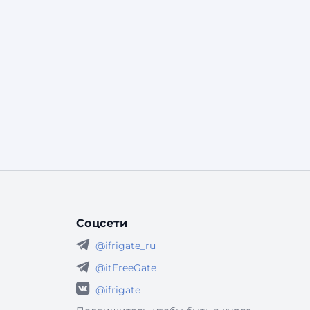
Соцсети
@ifrigate_ru
@itFreeGate
@ifrigate