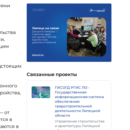
лями
льства
и,
ущим
дстоящих
Связанные проекты
ионного
ГИСОГД РГИС ЛО -
Государственная
ройства,
информационная система
обеспечения
градостроительной
деятельности Липецкой
— от
области
тся в
Управление строительства
и архитектуры Липецкой
аются в