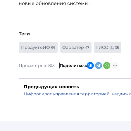
новые обновления системы.
Теги
ПродуктыИФ
Фарватер
ГИСОГД
99
47
35
Просмотров: 813
Поделиться:
Предыдущая новость
Цифропилот управления территорией, недвиж