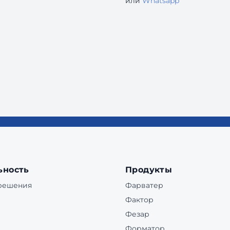
или
Whatsapp
ьность
Продукты
 решения
Фарватер
Фактор
Фезар
Форматор