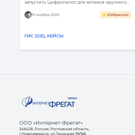
запустить Цифропилот для активов крупного
холдинга. Интеграция с ЕГРН, визуализация на
карте и автоматизация рутины. Читайте кейс
15 ноября 2025
⭐ Избранное
внедрения «Фарватер-Активы».
ГИС (GIS)
,
КЕЙСЫ
ООО «Интернет-Фрегат»
346428, Россия, Ростовская область,
г.Новочеркасск, ул.Троицкая 39/166