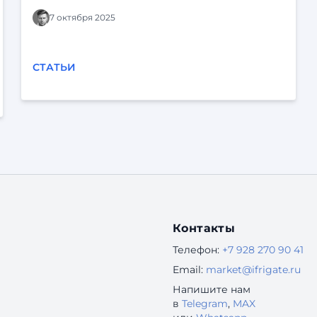
“Ф-платформой” и “Фарватером-Активы”.
7 октября 2025
СТАТЬИ
Контакты
Телефон:
+7 928 270 90 41
Email:
market@ifrigate.ru
Напишите нам
в
Telegram
,
MAX