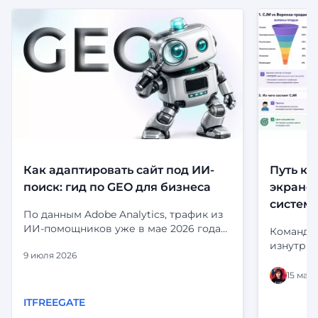
Как адаптировать сайт под ИИ-
Путь кл
поиск: гид по GEO для бизнеса
экранов
систем
По данным Adobe Analytics, трафик из
ИИ-помощников уже в мае 2026 года
Команда 
приносил на 53% больше выручки за
изнутри:
9 июля 2026
визит, чем органический поиск.
и статус
Посетители, приходящие из ChatGPT,
выглядит
15 мая 
Perplexity и Gemini, не просто заходят
статусы 
— они дольше остаются, глубже
ITFREEGATE
«срабаты
изучают сайт и чаще принимают
глазами 