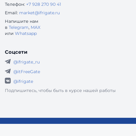
Телефон:
+7 928 270 90 41
Email:
market@ifrigate.ru
Напишите нам
в
Telegram
,
MAX
или
Whatsapp
Соцсети
@ifrigate_ru
@itFreeGate
@ifrigate
Подпишитесь, чтобы быть в курсе нашей работы