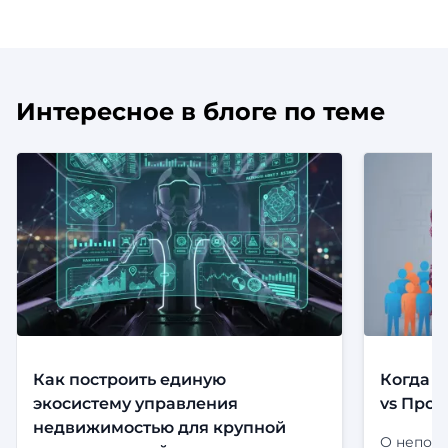
Интересное в блоге по теме
Как построить единую
Когда с
экосистему управления
vs Прод
недвижимостью для крупной
О непони