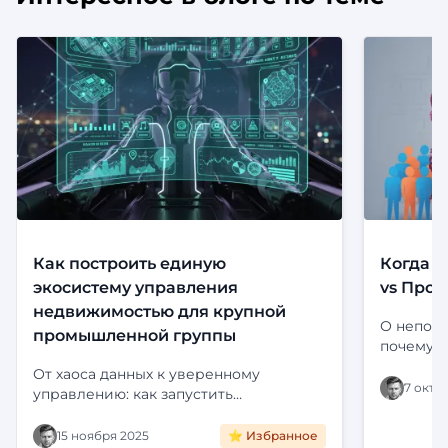
Как построить единую
Когда с
экосистему управления
vs Прод
недвижимостью для крупной
О непони
промышленной группы
почему э
Определе
От хаоса данных к уверенному
платформ
7 октя
управлению: как запустить
Цифропилот для активов крупного
холдинга. Интеграция с ЕГРН,
15 ноября 2025
⭐ Избранное