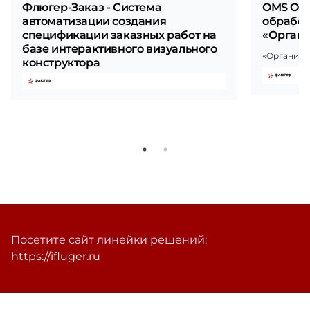
Флюгер-Заказ - Система
OMS Орг
автоматизации создания
обработ
спецификации заказных работ на
«Орган
базе интерактивного визуального
«Органика
конструктора
Посетите сайт линейки решений:
https://ifluger.ru