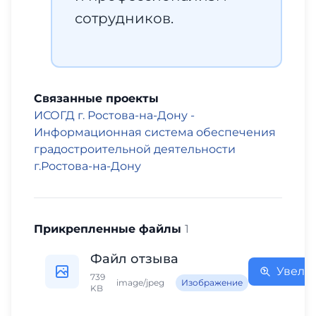
сотрудников.
Связанные проекты
ИСОГД г. Ростова-на-Дону -
Информационная система обеспечения
градостроительной деятельности
г.Ростова-на-Дону
Прикрепленные файлы
1
Файл отзыва
Увели
739
image/jpeg
Изображение
KB