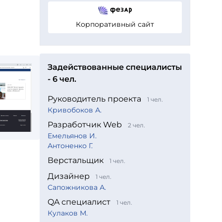
Корпоративный сайт
Задействованные специалисты
- 6 чел.
Руководитель проекта
1 чел.
Кривобоков А.
Разработчик Web
2 чел.
Емельянов И.
Антоненко Г.
Верстальщик
1 чел.
Дизайнер
1 чел.
Сапожникова А.
QA специалист
1 чел.
Кулаков М.