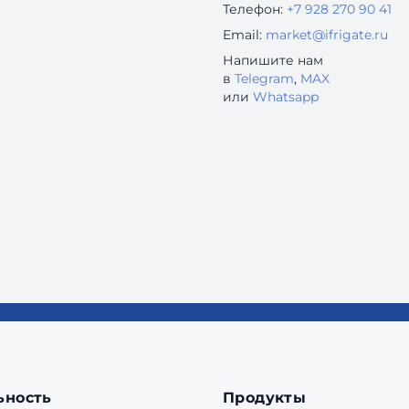
Телефон:
+7 928 270 90 41
Email:
market@ifrigate.ru
Напишите нам
в
Telegram
,
MAX
или
Whatsapp
ьность
Продукты