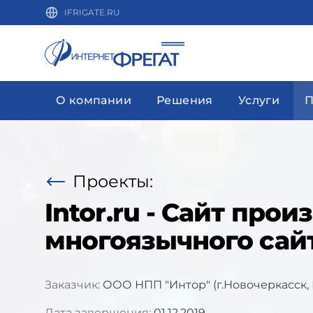
IFRIGATE.RU
О компании
Решения
Услуги
П
Проекты:
Intor.ru - Сайт пр
многоязычного сай
Заказчик:
ООО НПП "Интор" (г.Новочеркасск, 
Дата завершения:
01.12.2019