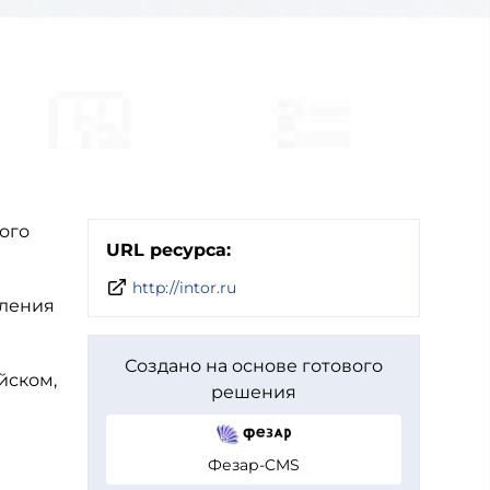
ого
URL ресурса:
http://intor.ru
вления
Создано на основе готового
йском,
решения
Фезар-CMS