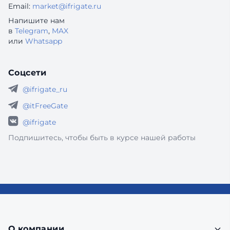
Email:
market@ifrigate.ru
Напишите нам
в
Telegram
,
MAX
или
Whatsapp
Соцсети
@ifrigate_ru
@itFreeGate
@ifrigate
Подпишитесь, чтобы быть в курсе нашей работы
О компании