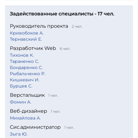
Задействованные специалисты - 17 чел.
Руководитель проекта
2 чел.
Кривобоков А.
Тернавский Е.
Разработчик Web
6 чел.
Тихонов К.
Тараненко С.
Бондаренко С.
Рыбальченко Р.
Кишкевич И.
Бурцев С.
Верстальщик
1 чел.
Фомин А.
Веб-дизайнер
1 чел.
Михайлова А.
Сис.администратор
1 чел.
Зыга Ю.