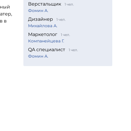
Верстальщик
1 чел.
вный
Фомин А.
атер,
Дизайнер
1 чел.
в в
Михайлова А.
Маркетолог
1 чел.
Компанейцева Г.
QA специалист
1 чел.
Фомин А.