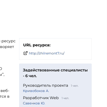
 ресурс
URL ресурса:
творяет
http://zhilremont7.ru/
О
Задействованные специалисты
ы”,
- 6 чел.
Руководитель проекта
1 чел.
 веб-
Кривобоков А.
тся в
Разработчик Web
1 чел.
Савенков Ю.