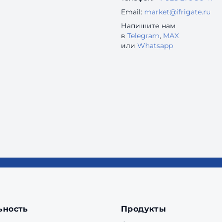
Email:
market@ifrigate.ru
Напишите нам
в
Telegram
,
MAX
или
Whatsapp
ьность
Продукты