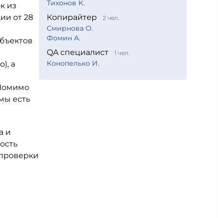
Тихонов К.
к из
ии от 28
Копирайтер
2 чел.
Смирнова О.
Фомин А.
убъектов
QA специалист
1 чел.
Конопелько И.
), а
 Помимо
мы есть
а и
ость
 проверки