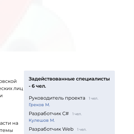
Задействованные специалисты
овской
- 6 чел.
еских лиц
и
Руководитель проекта
1 чел.
Греков М.
Разработчик С#
1 чел.
Кулешов М.
асти на
Разработчик Web
1 чел.
стемы