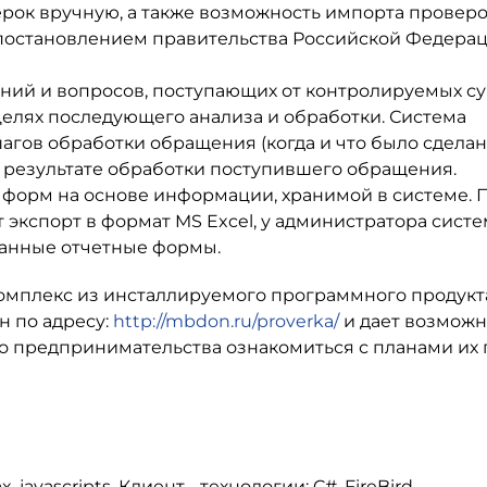
рок вручную, а также возможность импорта проверо
с постановлением правительства Российской Федерац
ний и вопросов, поступающих от контролируемых с
целях последующего анализа и обработки. Система
гов обработки обращения (когда и что было сделано
 результате обработки поступившего обращения.
форм на основе информации, хранимой в системе.
 экспорт в формат MS Excel, у администратора систе
ванные отчетные формы.
комплекс из инсталлируемого программного продукт
н по адресу:
http://mbdon.ru/proverka/
и дает возможн
го предпринимательства ознакомиться с планами их
 javascripts, Клиент - технологии: C#, FireBird.