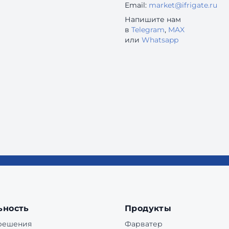
Email:
market@ifrigate.ru
Напишите нам
в
Telegram
,
MAX
или
Whatsapp
ьность
Продукты
 решения
Фарватер