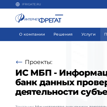
IFRIGATE.RU
О компании
Решения
Услуги
П
Проекты:
ИС МБП - Информа
банк данных пров
деятельности субъ
Заказчик:
Министерство экономики, торговл