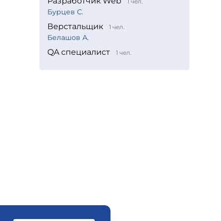
Разработчик Web
1 чел.
Бурцев С.
Верстальщик
1 чел.
Белашов А.
QA специалист
1 чел.