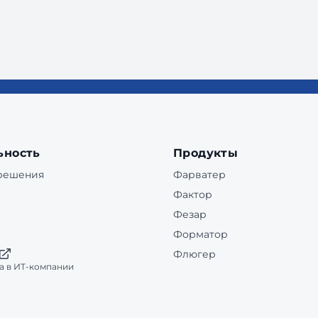
ьность
Продукты
 решения
Фарватер
Фактор
Фезар
Форматор
Флюгер
а в ИТ-компании