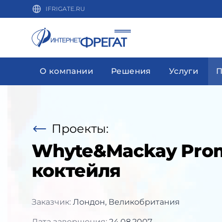
IFRIGATE.RU
О компании
Решения
Услуги
П
Проекты:
Whyte&Mackay Prom
коктейля
Заказчик:
Лондон, Великобритания
Дата завершения:
24.08.2007