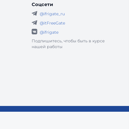
Соцсети
@ifrigate_ru
@itFreeGate
@ifrigate
Подпишитесь, чтобы быть в курсе
нашей работы