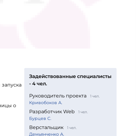
Задействованные специалисты
- 4 чел.
 запуска
Руководитель проекта
1 чел.
Кривобоков А.
ницы о
Разработчик Web
1 чел.
Бурцев С.
Верстальщик
1 чел.
Демьянченко А.