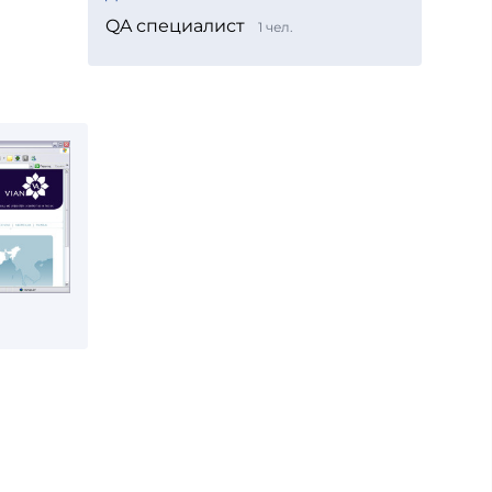
QA специалист
1 чел.