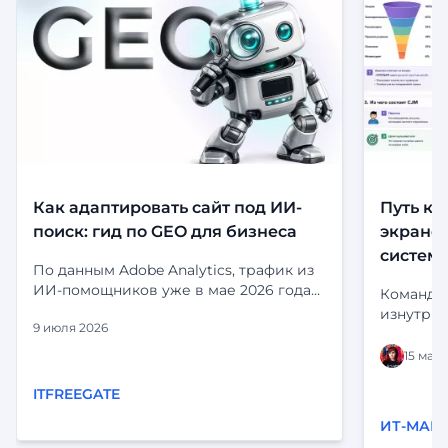
Как адаптировать сайт под ИИ-
Путь кл
поиск: гид по GEO для бизнеса
экранов
систем
По данным Adobe Analytics, трафик из
ИИ-помощников уже в мае 2026 года
Команда 
приносил на 53% больше выручки за
изнутри:
9 июля 2026
визит, чем органический поиск.
и статус
Посетители, приходящие из ChatGPT,
выглядит
15 мая 
Perplexity и Gemini, не просто заходят
статусы 
— они дольше остаются, глубже
ITFREEGATE
«срабаты
изучают сайт и чаще принимают
глазами 
ИТ-МАРК
решение о покупке. Но есть и
системы.