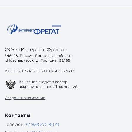
информации и создавать комплексные
Геоинфо
отчеты. Создание картографических
неотъем
приложений, которые позволяют
управлен
пользователям визуализировать
различны
данные в реальном вр
работы с
ООО «Интернет-Фрегат»
346428, Россия, Ростовская область,
г.Новочеркасск, ул.Троицкая 39/166
ИНН 6150032475, ОГРН 1026102223608
Компания входит в реестр
аккредитованных ИТ-компаний.
Сведения о компании
Контакты
Телефон:
+7 928 270 90 41