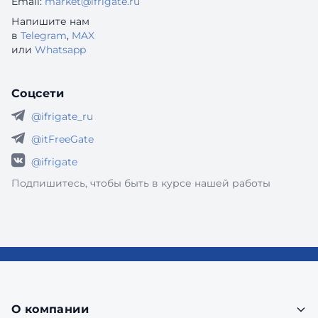
Email:
market@ifrigate.ru
Напишите нам
в
Telegram
,
MAX
или
Whatsapp
Соцсети
@ifrigate_ru
@itFreeGate
@ifrigate
Подпишитесь, чтобы быть в курсе нашей работы
О компании