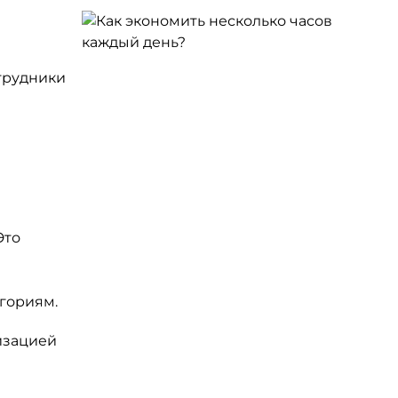
трудники
Это
егориям.
изацией