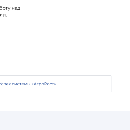
боту над
ли.
Успех системы «АгроРост»