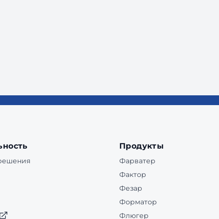
ьность
Продукты
 решения
Фарватер
Фактор
Фезар
Форматор
Флюгер