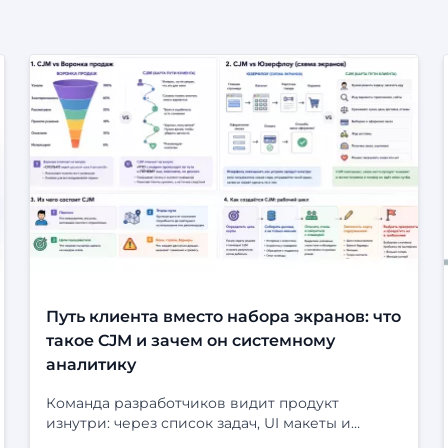
Путь клиента вместо набора экранов: что
такое CJM и зачем он системному
аналитику
Команда разработчиков видит продукт
изнутри: через список задач, UI макеты и
статусы в трекере. На экране всё выглядит