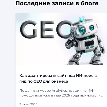
Последние записи в блоге
Как адаптировать сайт под ИИ-поиск:
гид по GEO для бизнеса
По данным Adobe Analytics, трафик из ИИ-
помощников уже в мае 2026 года приносил на
53% больше выручки за визит, чем
9 июля 2026
органический поиск. Посетители, приходящие