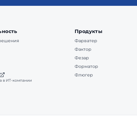
ьность
Продукты
 решения
Фарватер
Фактор
Фезар
Форматор
Флюгер
а в ИТ-компании