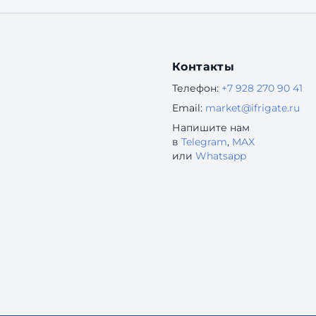
доходят до конца». «Поддержка завалена
одинаковыми вопросами
Контакты
Телефон:
+7 928 270 90 41
Email:
market@ifrigate.ru
Напишите нам
в
Telegram
,
MAX
или
Whatsapp