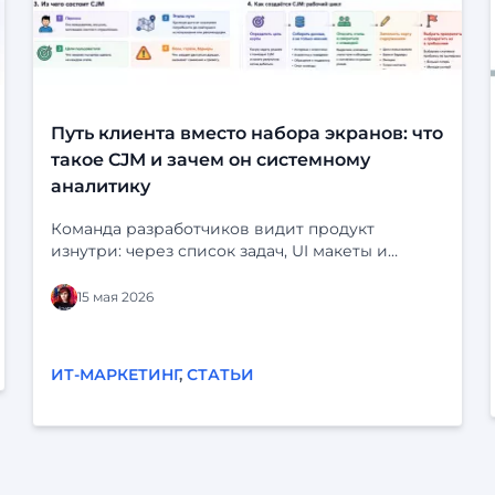
Путь клиента вместо набора экранов: что
такое CJM и зачем он системному
аналитику
Команда разработчиков видит продукт
изнутри: через список задач, UI макеты и
статусы в трекере. На экране всё выглядит
логично: кнопки на месте, статусы продуманы,
15 мая 2026
сценарий «срабатывает». Но у клиента перед
глазами нет ни бэклога, ни схемы системы. У
него есть своя жизнь, свои задачи и десятки
ИТ-МАРКЕТИНГ
,
СТАТЬИ
параллельных дел. Он может отвлечься,
испугаться, не понять, разозлиться — и уйти.
Когда продукт строится «от экранов»,
реальный опыт пользователей легко остаётся
за кадром. Отсюда — знакомые проблемы: «По
логам всё хорошо, а люди всё равно не