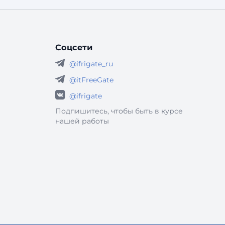
Но на практике требования распространяются
шире — на любые информационные системы,
кот
Соцсети
@ifrigate_ru
@itFreeGate
@ifrigate
Подпишитесь, чтобы быть в курсе
нашей работы