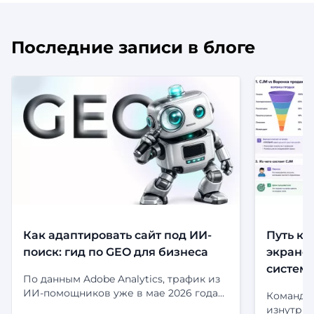
Последние записи в блоге
Как адаптировать сайт под ИИ-
Путь кл
поиск: гид по GEO для бизнеса
экранов
систем
По данным Adobe Analytics, трафик из
ИИ-помощников уже в мае 2026 года
Команда 
приносил на 53% больше выручки за
изнутри: