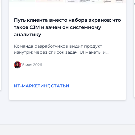
Путь клиента вместо набора экранов: что
такое CJM и зачем он системному
аналитику
Команда разработчиков видит продукт
изнутри: через список задач, UI макеты и
статусы в трекере. На экране всё выглядит
логично: кнопки на месте, статусы продуманы,
15 мая 2026
сценарий «срабатывает». Но у клиента перед
глазами нет ни бэклога, ни схемы системы. У
него есть своя жизнь, свои задачи и десятки
ИТ-МАРКЕТИНГ
,
СТАТЬИ
параллельных дел. Он может отвлечься,
испугаться, не понять, разозлиться — и уйти.
Когда продукт строится «от экранов»,
реальный опыт пользователей легко остаётся
за кадром. Отсюда — знакомые проблемы: «По
логам всё хорошо, а люди всё равно не
доходят до конца». «Поддержка завалена
одинаковыми вопросами