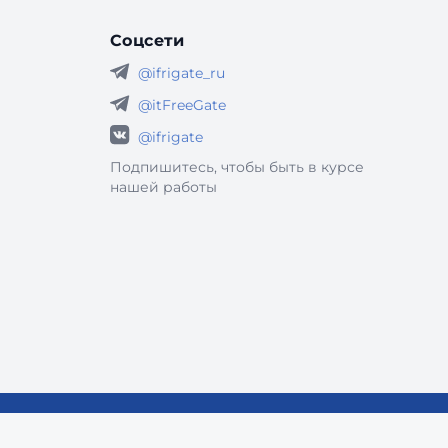
кот
Соцсети
@ifrigate_ru
@itFreeGate
@ifrigate
Подпишитесь, чтобы быть в курсе
нашей работы