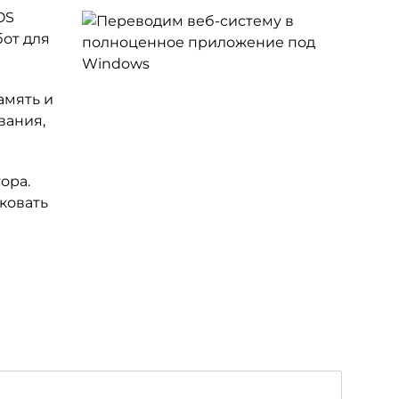
OS
от для
амять и
вания,
ора.
ковать