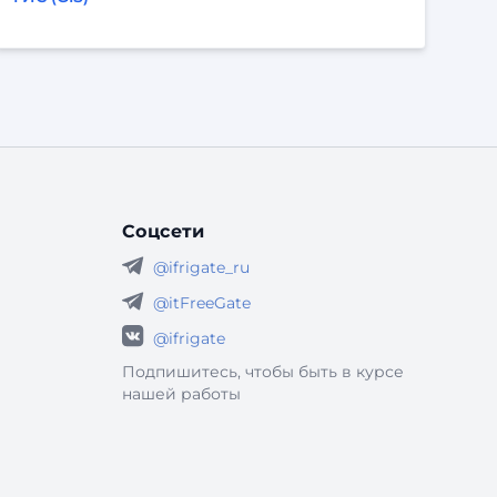
хранит или использует геопространственную
информацию. Один из ключевых пунктов
обновлённого закона касается состава и
форматов пространственных данных, которые
обязаны использовать государственные
органы и подведомственные им организации.
Но на практике требования распространяются
шире — на любые информационные системы,
кот
Соцсети
@ifrigate_ru
@itFreeGate
@ifrigate
Подпишитесь, чтобы быть в курсе
нашей работы