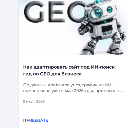
Как адаптировать сайт под ИИ-поиск:
гид по GEO для бизнеса
По данным Adobe Analytics, трафик из ИИ-
помощников уже в мае 2026 года приносил на
53% больше выручки за визит, чем
9 июля 2026
органический поиск. Посетители, приходящие
из ChatGPT, Perplexity и Gemini, не просто
заходят — они дольше остаются, глубже
изучают сайт и чаще принимают решение о
ITFREEGATE
покупке. Но есть и оборотная сторона. Если