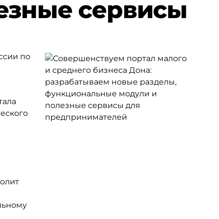
езные сервисы
ссии по
тала
ческого
волит
льному