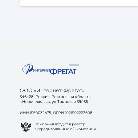
нейросеть не может разобраться, кому вы
подходите, чем отличаетесь от десятков других
и почему вам стоит доверять — она просто не
включит вас в свой ответ. Потому что её задача
не показать ссылки, а дать пользователю
готовое решение. И здесь возникает вопрос: а
готов ли ваш са
ООО «Интернет-Фрегат»
346428, Россия, Ростовская область,
г.Новочеркасск, ул.Троицкая 39/166
ИНН 6150032475, ОГРН 1026102223608
Компания входит в реестр
аккредитованных ИТ-компаний.