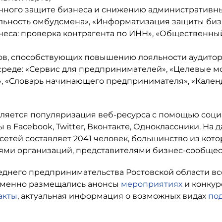
енного защите бизнеса и снижению административн
льность омбудсмена», «Информатизация защиты биз
неса: проверка контрагента по ИНН», «Общественны
лов, способствующих повышению лояльности аудитор
среде: «Сервис для предпринимателей», «Целевые м
», «Словарь начинающего предпринимателя», «Кален
ляется популяризация веб-ресурса с помощью соц
в Facebook, Twitter, Вконтакте, Одноклассники. На 
сетей составляет 2041 человек, большинство из кот
ми организаций, представителями бизнес-сообщес
реднего предпринимательства Ростовской области вс
ременно размещались анонсы
мероприятиях
и конкур
акты
, актуальная информация о возможных видах
по