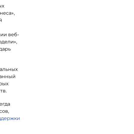
ых
неса»,
й
ии веб-
одели»,
дарь
иальных
данный
орых
тв.
егда
сов,
ддержки