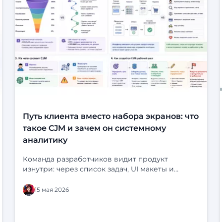
Путь клиента вместо набора экранов: что
такое CJM и зачем он системному
аналитику
Команда разработчиков видит продукт
изнутри: через список задач, UI макеты и
статусы в трекере. На экране всё выглядит
логично: кнопки на месте, статусы продуманы,
15 мая 2026
сценарий «срабатывает». Но у клиента перед
глазами нет ни бэклога, ни схемы системы. У
него есть своя жизнь, свои задачи и десятки