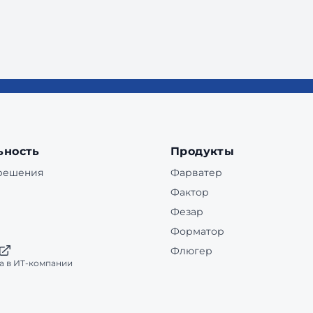
ьность
Продукты
 решения
Фарватер
Фактор
Фезар
Форматор
Флюгер
а в ИТ-компании