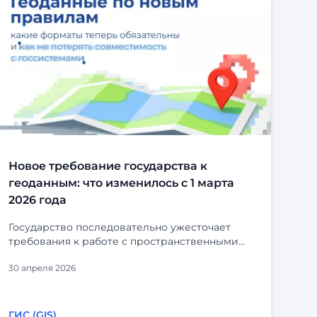
Новое требование государства к
геоданным: что изменилось с 1 марта
2026 года
Государство последовательно ужесточает
требования к работе с пространственными
данными. С 1 марта 2026 года вступили в силу
30 апреля 2026
очередные поправки в Федеральный закон №
431-ФЗ «О геодезии, картографии и
пространственных данных». Изменения
напрямую затрагивают всех, кто создаёт,
ГИС (GIS)