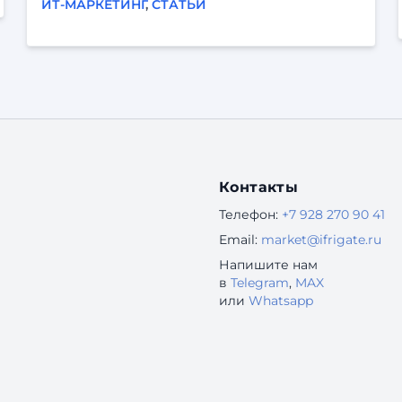
ИТ-МАРКЕТИНГ
,
СТАТЬИ
параллельных дел. Он может отвлечься,
испугаться, не понять, разозлиться — и уйти.
Когда продукт строится «от экранов»,
реальный опыт пользователей легко остаётся
за кадром. Отсюда — знакомые проблемы: «По
логам всё хорошо, а люди всё равно не
доходят до конца». «Поддержка завалена
одинаковыми вопросами
Контакты
Телефон:
+7 928 270 90 41
Email:
market@ifrigate.ru
Напишите нам
в
Telegram
,
MAX
или
Whatsapp