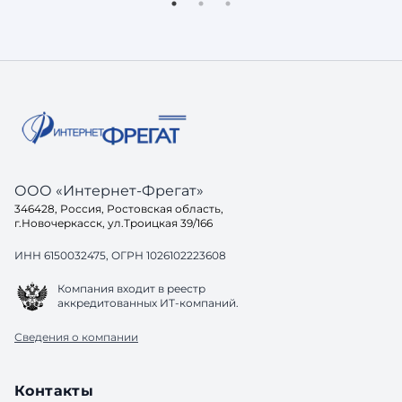
в свой ответ. Потому что её задача не
остаётся
показать ссылки, а дать пользователю
знакомые проб
готовое решение. И здесь возникает
хорошо, 
вопрос: а готов ли ваш са
до конца
одинако
ООО «Интернет-Фрегат»
346428, Россия, Ростовская область,
г.Новочеркасск, ул.Троицкая 39/166
ИНН 6150032475, ОГРН 1026102223608
Компания входит в реестр
аккредитованных ИТ-компаний.
Сведения о компании
Контакты