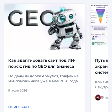
Как адаптировать сайт под ИИ-
Путь кл
поиск: гид по GEO для бизнеса
экранов
систем
По данным Adobe Analytics, трафик из
ИИ-помощников уже в мае 2026 года
Команда 
приносил на 53% больше выручки за
изнутри:
9 июля 2026
визит, чем органический поиск.
и статус
Посетители, приходящие из ChatGPT,
выглядит
15 мая 
Perplexity и Gemini, не просто заходят
статусы 
— они дольше остаются, глубже
ITFREEGATE
«срабаты
изучают сайт и чаще принимают
глазами 