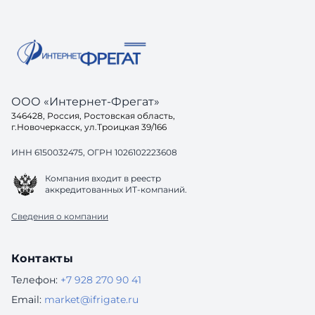
вопрос: а готов ли ваш са
до конца
одинако
ООО «Интернет-Фрегат»
346428, Россия, Ростовская область,
г.Новочеркасск, ул.Троицкая 39/166
ИНН 6150032475, ОГРН 1026102223608
Компания входит в реестр
аккредитованных ИТ-компаний.
Сведения о компании
Контакты
Телефон:
+7 928 270 90 41
Email:
market@ifrigate.ru