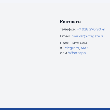
доходят до конца». «Поддержка завалена
одинаковыми вопросами
Контакты
Телефон:
+7 928 270 90 41
Email:
market@ifrigate.ru
Напишите нам
в
Telegram
,
MAX
или
Whatsapp