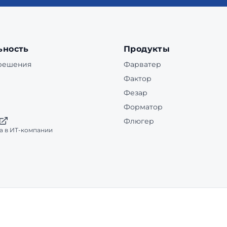
ьность
Продукты
 решения
Фарватер
Фактор
Фезар
Форматор
Флюгер
а в ИТ-компании