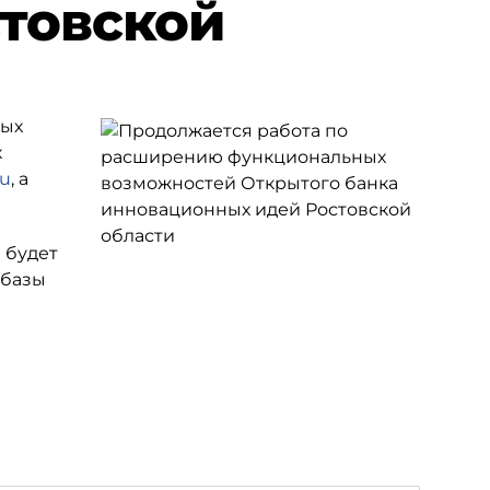
товской
ных
х
ru
, а
 будет
 базы