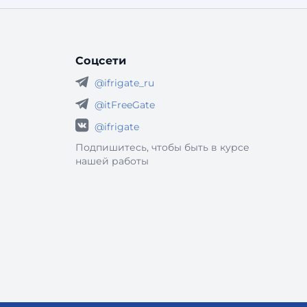
Но на практике требования распространяются
шире — на любые информационные системы,
кот
Соцсети
@ifrigate_ru
@itFreeGate
@ifrigate
Подпишитесь, чтобы быть в курсе
нашей работы