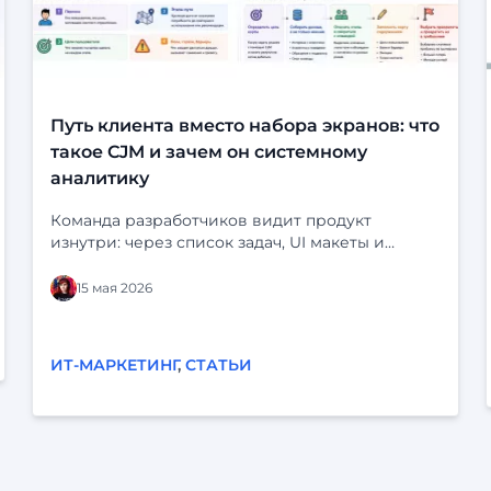
Путь клиента вместо набора экранов: что
такое CJM и зачем он системному
аналитику
Команда разработчиков видит продукт
изнутри: через список задач, UI макеты и
статусы в трекере. На экране всё выглядит
логично: кнопки на месте, статусы продуманы,
15 мая 2026
сценарий «срабатывает». Но у клиента перед
глазами нет ни бэклога, ни схемы системы. У
него есть своя жизнь, свои задачи и десятки
ИТ-МАРКЕТИНГ
,
СТАТЬИ
параллельных дел. Он может отвлечься,
испугаться, не понять, разозлиться — и уйти.
Когда продукт строится «от экранов»,
реальный опыт пользователей легко остаётся
за кадром. Отсюда — знакомые проблемы: «По
логам всё хорошо, а люди всё равно не