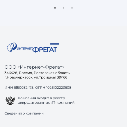
доверять — она просто не включит вас
реальный
в свой ответ. Потому что её задача не
остаётся
показать ссылки, а дать пользователю
знакомые проб
готовое решение. И здесь возникает
хорошо, 
вопрос: а готов ли ваш са
до конца
одинако
ООО «Интернет-Фрегат»
346428, Россия, Ростовская область,
г.Новочеркасск, ул.Троицкая 39/166
ИНН 6150032475, ОГРН 1026102223608
Компания входит в реестр
аккредитованных ИТ-компаний.
Сведения о компании