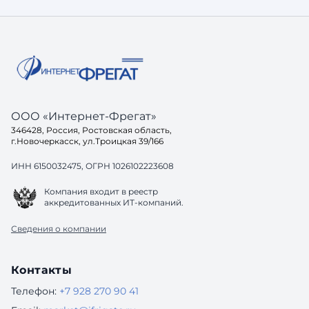
готовое решение. И здесь возникает
хорошо, 
вопрос: а готов ли ваш са
до конца
одинако
ООО «Интернет-Фрегат»
346428, Россия, Ростовская область,
г.Новочеркасск, ул.Троицкая 39/166
ИНН 6150032475, ОГРН 1026102223608
Компания входит в реестр
аккредитованных ИТ-компаний.
Сведения о компании
Контакты
Телефон:
+7 928 270 90 41