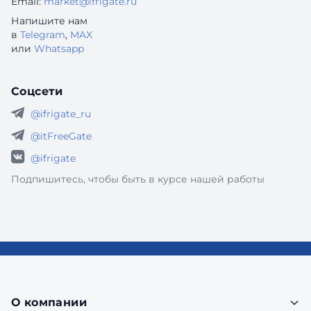
Email:
market@ifrigate.ru
Напишите нам
в
Telegram
,
MAX
или
Whatsapp
Соцсети
@ifrigate_ru
@itFreeGate
@ifrigate
Подпишитесь, чтобы быть в курсе нашей работы
О компании