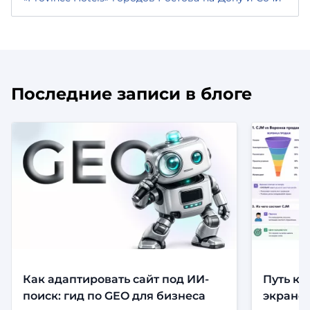
Последние записи в блоге
Как адаптировать сайт под ИИ-
Путь кл
поиск: гид по GEO для бизнеса
экранов