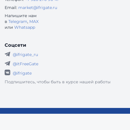
Email:
market@ifrigate.ru
Напишите нам
в
Telegram
,
MAX
или
Whatsapp
Соцсети
@ifrigate_ru
@itFreeGate
@ifrigate
Подпишитесь, чтобы быть в курсе нашей работы