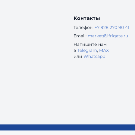
одинаковыми вопросами
Контакты
Телефон:
+7 928 270 90 41
Email:
market@ifrigate.ru
Напишите нам
в
Telegram
,
MAX
или
Whatsapp