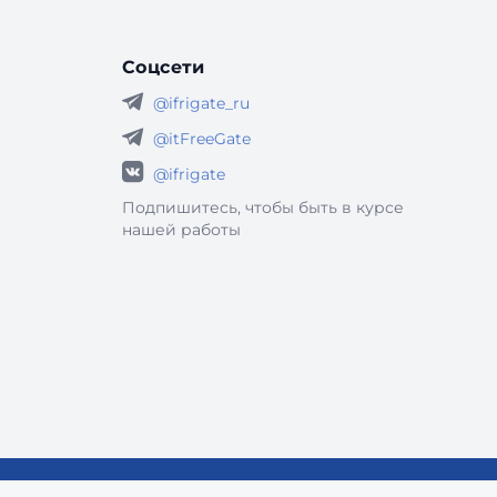
шире — на любые информационные системы,
кот
Соцсети
@ifrigate_ru
@itFreeGate
@ifrigate
Подпишитесь, чтобы быть в курсе
нашей работы