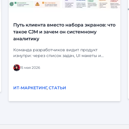
Путь клиента вместо набора экранов: что
такое CJM и зачем он системному
аналитику
Команда разработчиков видит продукт
изнутри: через список задач, UI макеты и
статусы в трекере. На экране всё выглядит
логично: кнопки на месте, статусы продуманы,
15 мая 2026
сценарий «срабатывает». Но у клиента перед
глазами нет ни бэклога, ни схемы системы. У
него есть своя жизнь, свои задачи и десятки
ИТ-МАРКЕТИНГ
,
СТАТЬИ
параллельных дел. Он может отвлечься,
испугаться, не понять, разозлиться — и уйти.
Когда продукт строится «от экранов»,
реальный опыт пользователей легко остаётся
за кадром. Отсюда — знакомые проблемы: «По
логам всё хорошо, а люди всё равно не
доходят до конца». «Поддержка завалена