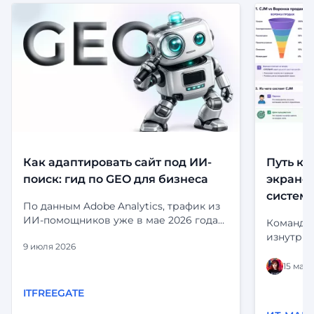
Как адаптировать сайт под ИИ-
Путь кл
поиск: гид по GEO для бизнеса
экранов
систем
По данным Adobe Analytics, трафик из
ИИ-помощников уже в мае 2026 года
Команда 
приносил на 53% больше выручки за
изнутри:
9 июля 2026
визит, чем органический поиск.
и статус
Посетители, приходящие из ChatGPT,
выглядит
15 мая 
Perplexity и Gemini, не просто заходят
статусы 
— они дольше остаются, глубже
ITFREEGATE
«срабаты
изучают сайт и чаще принимают
глазами 