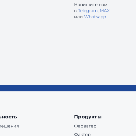
Напишите нам
в
Telegram
,
MAX
или
Whatsapp
ьность
Продукты
 решения
Фарватер
Фактор