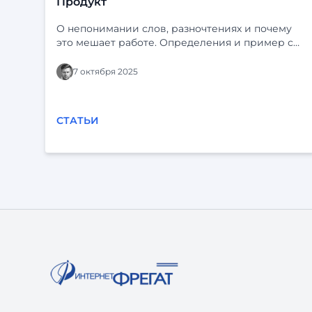
Продукт
О непонимании слов, разночтениях и почему
это мешает работе. Определения и пример с
“Ф-платформой” и “Фарватером-Активы”.
7 октября 2025
СТАТЬИ