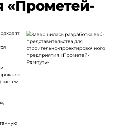
я «Прометей-
подходят
й
тся
 и
дорожное
 (систем
х,
отанную