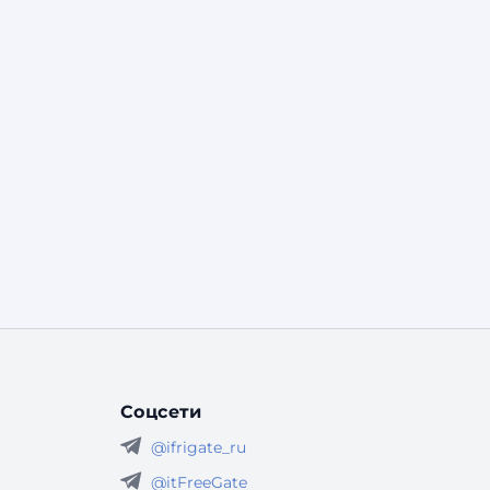
Соцсети
@ifrigate_ru
@itFreeGate