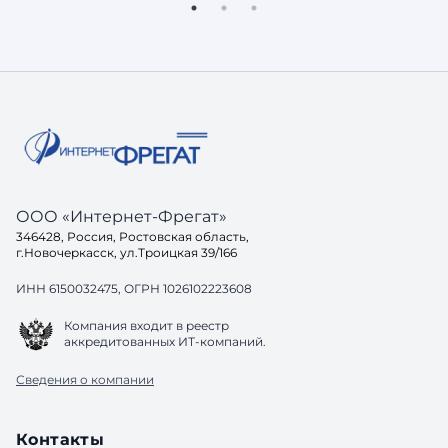
интервалами, и с контрастами. Да и
пользова
вообще, само графическое решение
внимание
выглядит немного устаревшим. Видно,
быстро с
что этот ресурс появился не вчера.
главное,
Видно, что этот геопортал — рабочая
интерфей
лошадка. Этакий трудяга, к
Создаём .
ООО «Интернет-Фрегат»
346428, Россия, Ростовская область,
г.Новочеркасск, ул.Троицкая 39/166
ИНН 6150032475, ОГРН 1026102223608
Компания входит в реестр
аккредитованных ИТ-компаний.
Сведения о компании
Контакты