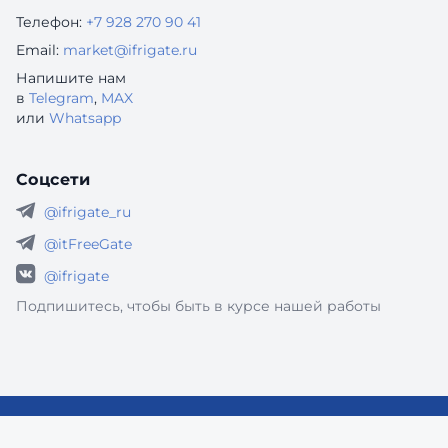
Телефон:
+7 928 270 90 41
Email:
market@ifrigate.ru
Напишите нам
в
Telegram
,
MAX
или
Whatsapp
Соцсети
@ifrigate_ru
@itFreeGate
@ifrigate
Подпишитесь, чтобы быть в курсе нашей работы