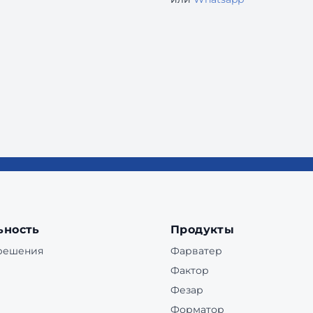
ьность
Продукты
 решения
Фарватер
Фактор
Фезар
Форматор