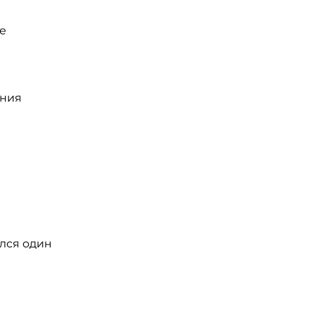
е
ения
лся один