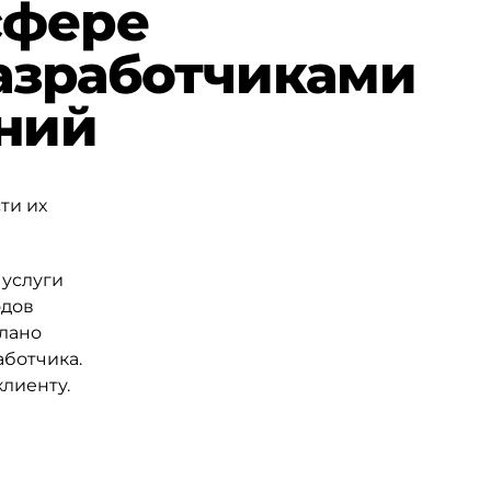
сфере
азработчиками
ний
ти их
 услуги
одов
слано
аботчика.
лиенту.