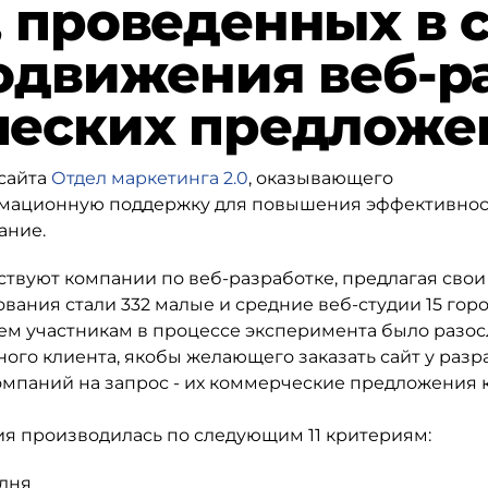
 проведенных в 
родвижения веб-р
ческих предложе
 сайта
Отдел маркетинга 2.0
, оказывающего
мационную поддержку для повышения эффективнос
ание.
йствуют компании по веб-разработке, предлагая свои
вания стали 332 малые и средние веб-студии 15 гор
ем участникам в процессе эксперимента было разо
го клиента, якобы желающего заказать сайт у разр
омпаний на запрос - их коммерческие предложения к
я производилась по следующим 11 критериям:
 дня