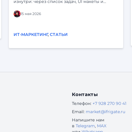
изнутри: через список задач, UI макеты и
статусы в трекере. На экране всё выглядит
логично: кнопки на месте, статусы продуманы,
15 мая 2026
сценарий «срабатывает». Но у клиента перед
глазами нет ни бэклога, ни схемы системы. У
него есть своя жизнь, свои задачи и десятки
ИТ-МАРКЕТИНГ
,
СТАТЬИ
параллельных дел. Он может отвлечься,
испугаться, не понять, разозлиться — и уйти.
Когда продукт строится «от экранов»,
реальный опыт пользователей легко остаётся
за кадром. Отсюда — знакомые проблемы: «По
логам всё хорошо, а люди всё равно не
доходят до конца». «Поддержка завалена
одинаковыми вопросами
Контакты
Телефон:
+7 928 270 90 41
Email:
market@ifrigate.ru
Напишите нам
в
Telegram
,
MAX
или
Whatsapp