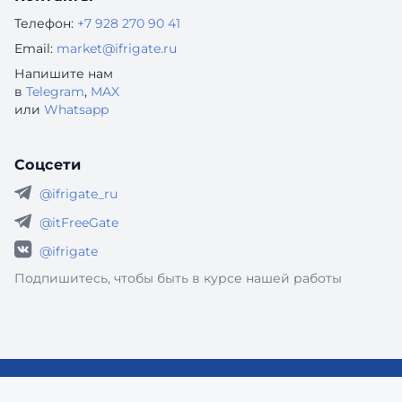
Телефон:
+7 928 270 90 41
Email:
market@ifrigate.ru
Напишите нам
в
Telegram
,
MAX
или
Whatsapp
Соцсети
@ifrigate_ru
@itFreeGate
@ifrigate
Подпишитесь, чтобы быть в курсе нашей работы