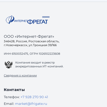
вопрос: а готов ли ваш са
до конца
одинако
ООО «Интернет-Фрегат»
346428, Россия, Ростовская область,
г.Новочеркасск, ул.Троицкая 39/166
ИНН 6150032475, ОГРН 1026102223608
Компания входит в реестр
аккредитованных ИТ-компаний.
Сведения о компании
Контакты
Телефон:
+7 928 270 90 41
Email:
market@ifrigate.ru