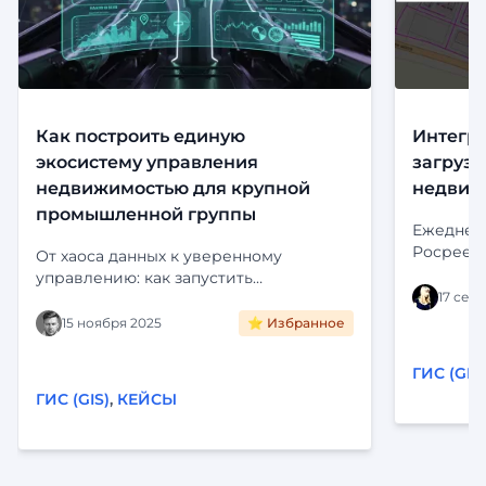
Как построить единую
Интегра
экосистему управления
загрузк
недвижимостью для крупной
недвиж
промышленной группы
Ежедневн
Росреест
От хаоса данных к уверенному
бесконеч
управлению: как запустить
ручной з
17 сен
Цифропилот для активов крупного
человече
холдинга. Интеграция с ЕГРН,
15 ноября 2025
⭐ Избранное
устаревш
визуализация на карте и
тот моме
автоматизация рутины. Читайте кейс
ГИС (GIS)
важное 
внедрения «Фарватер-Активы».
ГИС (GIS)
,
КЕЙСЫ