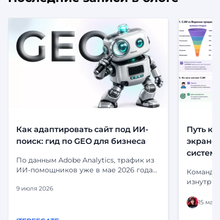
Как адаптировать сайт под ИИ-
Путь кл
поиск: гид по GEO для бизнеса
экранов
систем
По данным Adobe Analytics, трафик из
ИИ-помощников уже в мае 2026 года
Команда 
приносил на 53% больше выручки за
изнутри:
9 июля 2026
визит, чем органический поиск.
и статус
Посетители, приходящие из ChatGPT,
выглядит
15 мая 
Perplexity и Gemini, не просто заходят
статусы 
— они дольше остаются, глубже