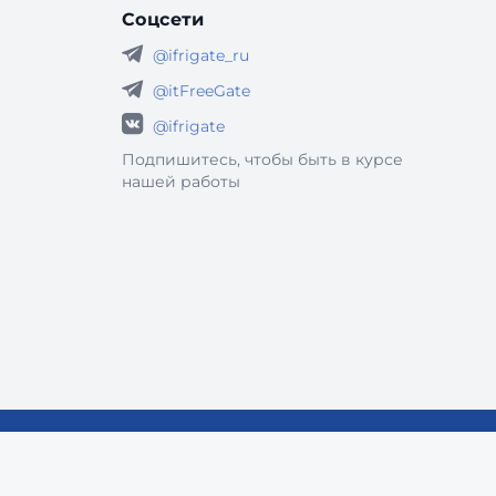
Соцсети
@ifrigate_ru
@itFreeGate
@ifrigate
Подпишитесь, чтобы быть в курсе
нашей работы