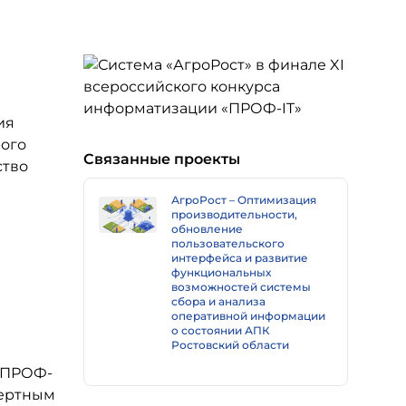
ия
рого
Связанные проекты
ство
АгроРост – Оптимизация
производительности,
обновление
пользовательского
интерфейса и развитие
функциональных
возможностей системы
сбора и анализа
оперативной информации
о состоянии АПК
Ростовский области
 «ПРОФ-
пертным