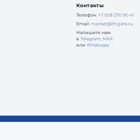
Контакты
Телефон:
+7 928 270 90 41
Email:
market@ifrigate.ru
Напишите нам
в
Telegram
,
MAX
или
Whatsapp