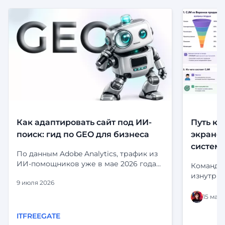
Как адаптировать сайт под ИИ-
Путь кл
поиск: гид по GEO для бизнеса
экранов
систем
По данным Adobe Analytics, трафик из
ИИ-помощников уже в мае 2026 года
Команда 
приносил на 53% больше выручки за
изнутри:
9 июля 2026
визит, чем органический поиск.
и статус
Посетители, приходящие из ChatGPT,
выглядит
15 мая 
Perplexity и Gemini, не просто заходят
статусы 
— они дольше остаются, глубже
ITFREEGATE
«срабаты
изучают сайт и чаще принимают