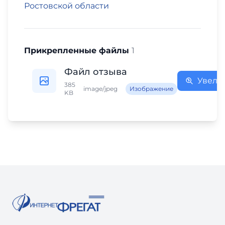
Ростовской области
Прикрепленные файлы
1
Файл отзыва
Увели
385
image/jpeg
Изображение
KB