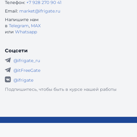
Телефон:
+7 928 270 90 41
Email:
market@ifrigate.ru
Напишите нам
в
Telegram
,
MAX
или
Whatsapp
Соцсети
@ifrigate_ru
@itFreeGate
@ifrigate
Подпишитесь, чтобы быть в курсе нашей работы