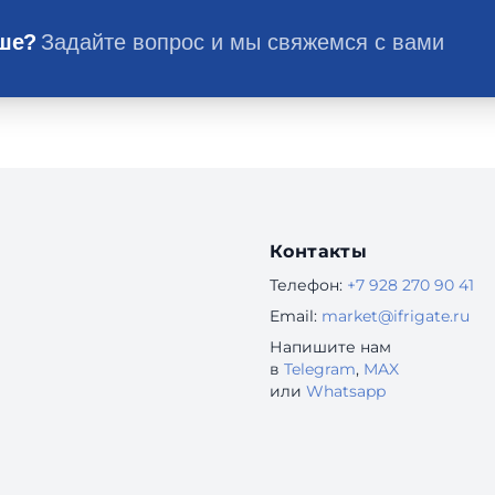
ьше?
Задайте вопрос и мы свяжемся с вами
Контакты
Телефон:
+7 928 270 90 41
Email:
market@ifrigate.ru
Напишите нам
в
Telegram
,
MAX
или
Whatsapp