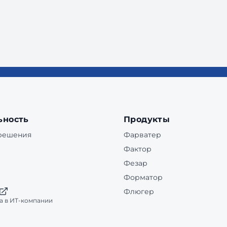
ьность
Продукты
 решения
Фарватер
Фактор
Фезар
Форматор
Флюгер
а в ИТ-компании