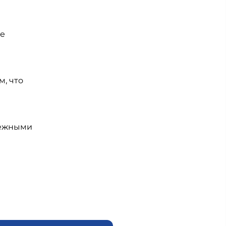
ие
, что
нежными