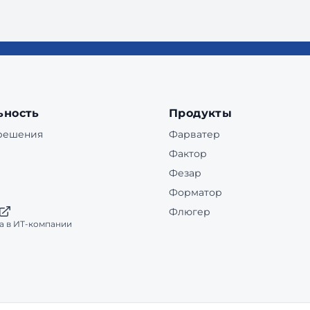
ьность
Продукты
 решения
Фарватер
Фактор
Фезар
Форматор
Флюгер
а в ИТ-компании