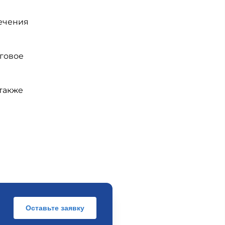
ечения
рговое
также
Оставьте заявку