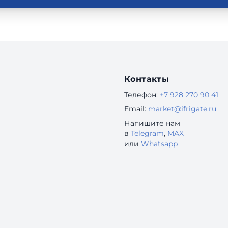
Контакты
Телефон:
+7 928 270 90 41
Email:
market@ifrigate.ru
Напишите нам
в
Telegram
,
MAX
или
Whatsapp