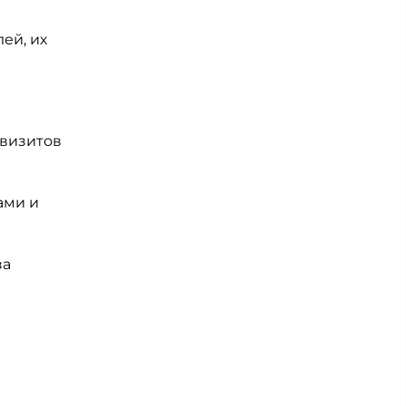
ей, их
 визитов
ами и
за