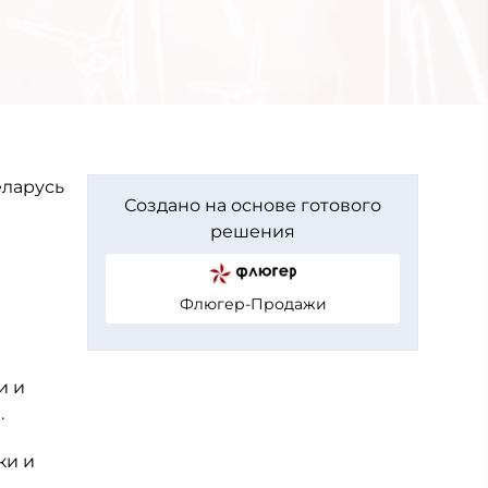
еларусь
Создано на основе готового
решения
Флюгер-Продажи
и и
.
ки и