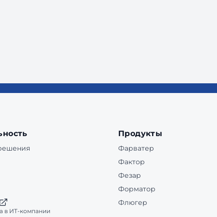
ьность
Продукты
 решения
Фарватер
Фактор
Фезар
Форматор
Флюгер
а в ИТ-компании