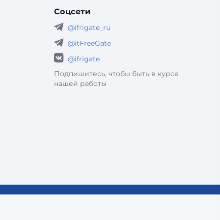
Соцсети
@ifrigate_ru
@itFreeGate
@ifrigate
Подпишитесь, чтобы быть в курсе
нашей работы